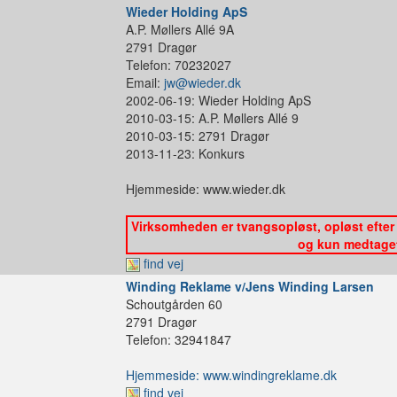
Wieder Holding ApS
A.P. Møllers Allé 9A
2791 Dragør
Telefon: 70232027
Email:
jw@wieder.dk
2002-06-19: Wieder Holding ApS
2010-03-15: A.P. Møllers Allé 9
2010-03-15: 2791 Dragør
2013-11-23: Konkurs
Hjemmeside: www.wieder.dk
Virksomheden er tvangsopløst, opløst efter 
og kun medtaget 
find vej
Winding Reklame v/Jens Winding Larsen
Schoutgården 60
2791 Dragør
Telefon: 32941847
Hjemmeside: www.windingreklame.dk
find vej