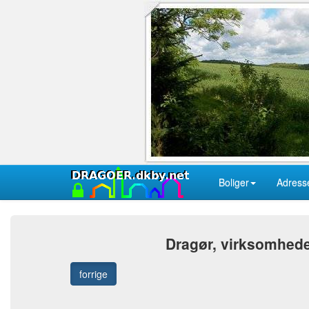
Boliger
Adress
Dragør, virksomheder
forrige