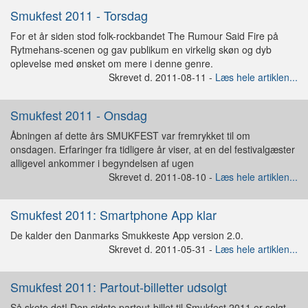
Smukfest 2011 - Torsdag
For et år siden stod folk-rockbandet The Rumour Said Fire på
Rytmehans-scenen og gav publikum en virkelig skøn og dyb
oplevelse med ønsket om mere i denne genre.
Skrevet d. 2011-08-11 -
Læs hele artiklen...
Smukfest 2011 - Onsdag
Åbningen af dette års SMUKFEST var fremrykket til om
onsdagen. Erfaringer fra tidligere år viser, at en del festivalgæster
alligevel ankommer i begyndelsen af ugen
Skrevet d. 2011-08-10 -
Læs hele artiklen...
Smukfest 2011: Smartphone App klar
De kalder den Danmarks Smukkeste App version 2.0.
Skrevet d. 2011-05-31 -
Læs hele artiklen...
Smukfest 2011: Partout-billetter udsolgt
Så skete det! Den sidste partout-billet til Smukfest 2011 er solgt.